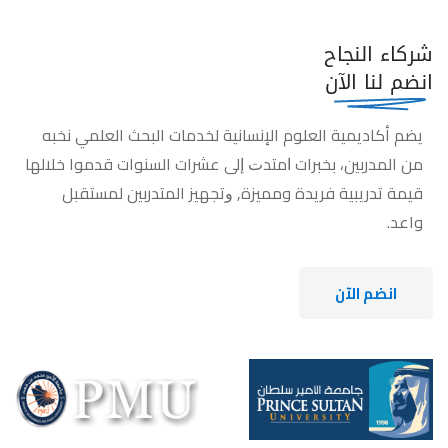
شركاء النجاح
انضم لنا الآن
يضم أكاديمية العلوم الإنسانية لخدمات البحث العلمي نخبه
من المدربين، بخبرات ﺍﻣﺘﺪﺕ ﺇﻟﻰ عشرات السنوات قدموا ﺧﻼﻟﻬﺎ
قيمة تدريبية فريدة ومميزة٫ ﻭﺗﺠﻬﻴﺰ المتدربين ﻟﻤﺴﺘﻘﺒﻞ
واعد.
انضم الآن