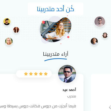
كُن أحد متدربينا
أراء متدربينـا
أحمد عيد
متدرب
فيما أنجزت من دروس فكانت دروس بسيطة وسهلة